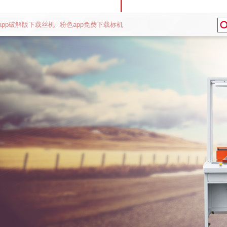
app破解版下载丝机
粉色app免费下载标机