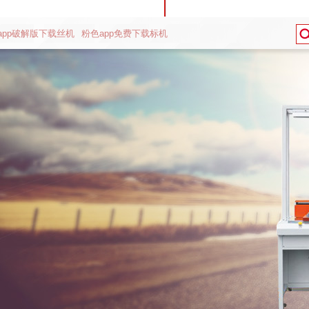
app破解版下载丝机
粉色app免费下载标机