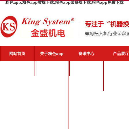
粉色app,粉色app黄版下载,粉色app破解版下载,粉色app免费下载
网站首页
关于粉色app
资讯中心
产品展厅
粉色app介绍
公司新闻
粉色app优势
业界动态
粉色app文化
粉色app荣誉
粉色app风采