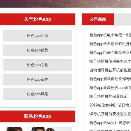
关于粉色app
公司新闻
粉色app机电十年磨一
粉色app介绍
粉色app全自动埋钉机
粉色app优势
粉色app电表壳螺母植入机
螺母热熔机使用要怎么才能
粉色app文化
自动螺母机在开机前检
粉色app新款自动锁螺
粉色app荣誉
粉色app新款粉色app
粉色app风采
螺母热熔机的保养规定
2019各位女神们“节日快
螺母机开机前要检查的
联系粉色app
粉色app全体同仁祝您新年快