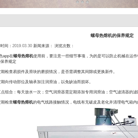
螺母热熔机的保养规定
时间：
2019.03.30
新闻来源：
浏览次数：
app在
螺母热熔机
使用前，要注意一些细节事项，为的是可以防止机械在运
的保养规定
 定期检查易损件及滑块的磨损情况，是否需调整其间隙或更换新件。
 定期向传动部位及轴承加注润滑油，以免缺油而损坏。
 三点组合：每天放水一次；空气润滑器需定期添加专用润滑油；空气滤清器的滤
 定期检查
螺母热熔机
的电气线路接触情况，电线有无破皮及老化并清理电气箱内的灰尘