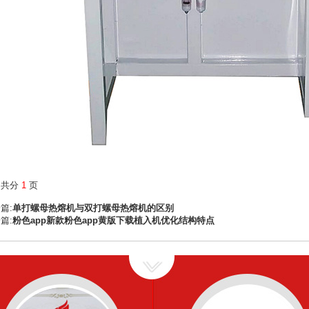
文共分
1
页
篇:
单打螺母热熔机与双打螺母热熔机的区别
篇:
粉色app新款粉色app黄版下载植入机优化结构特点