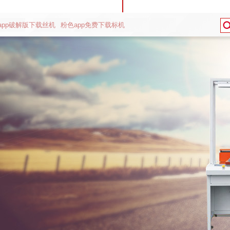
app破解版下载丝机
粉色app免费下载标机