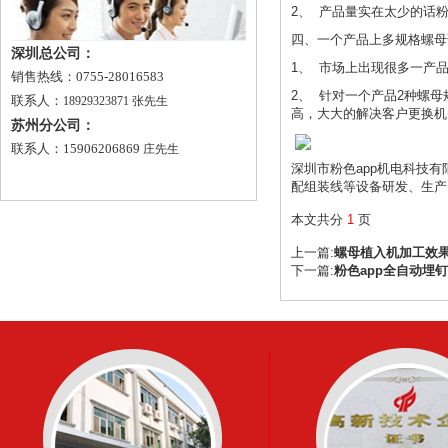
2、
产品量实在太少的话粉色
四、
一个产品上多规格螺母该
深圳总公司：
1、
市场上出现很多一产品多规
销售热线：0755-28016583
2、
针对一个产品
2
种螺母
联系人：
18929323871 张先生
高，大大的解决客户更换机头
苏州分公司：
联系人：15906206869
庄先生
深圳市粉色app机电科技有
配组装线
等设备研发、生产
本文共分
1
页
上一篇:
螺母植入机加工效
下一篇:
粉色app全自动埋