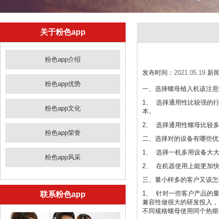
关于粉色app
粉色app介绍
发布时间：
2021.05.19
新闻来
粉色app优势
一、
选择螺母植入机该注意哪些
1、
选择通用性比较强的行程
粉色app文化
本。
2、
选择通用性螺母比较多的产
粉色app荣誉
二、
选择对的设备有哪些优势呢
1、
选择一机多用设备大大节
粉色app风采
2、
在机器使用上能更加快速
三、
量小样多的客户又该怎么选
1、
针对一些客户产品的量
联系粉色app
兼容性做很大的研发投入，目
不同规格螺母使用同个热熔