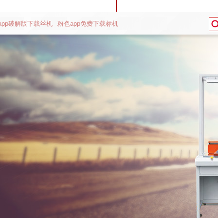
app破解版下载丝机
粉色app免费下载标机