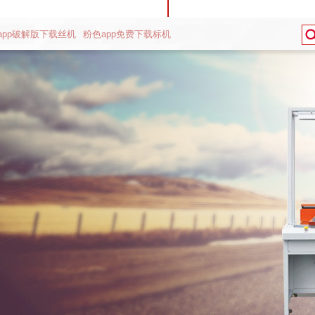
app破解版下载丝机
粉色app免费下载标机