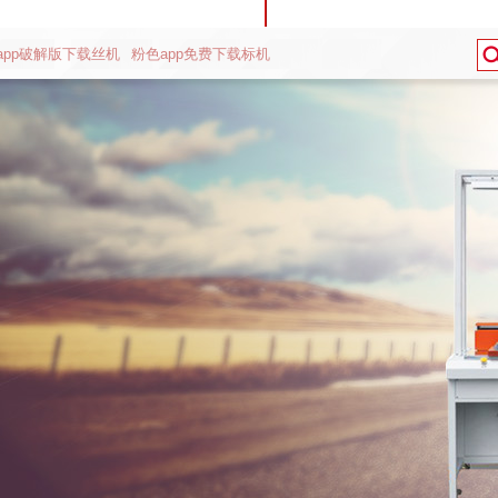
app破解版下载丝机
粉色app免费下载标机