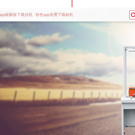
app破解版下载丝机
粉色app免费下载标机