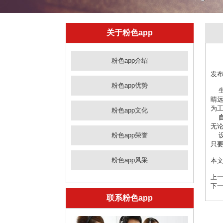
关于粉色app
粉色app介绍
发布时
粉色app优势
生产
睛远
为工
粉色app文化
无论
粉色app荣誉
设备
只要
粉色app风采
本
上一
下一
联系粉色app