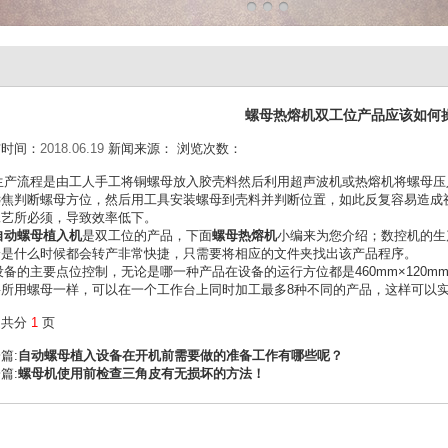
螺母热熔机双工位产品应该如何操作
间：
2018.06.19
新闻来源：
浏览次数：
流程是由工人手工将铜螺母放入胶壳料然后利用超声波机或热熔机将螺母压入
焦判断螺母方位，然后用工具安装螺母到壳料并判断位置，如此反复容易造成视觉
艺所必须，导致效率低下。
自动螺母植入机
是双工位的产品，下面
螺母热熔机
小编来为您介绍；数控机的生
是什么时候都会转产非常快捷，只需要将相应的文件夹找出该产品程序。
的主要点位控制，无论是哪一种产品在设备的运行方位都是460mm×120mm×3
所用螺母一样，可以在一个工作台上同时加工最多8种不同的产品，这样可以
文共分
1
页
篇:
自动螺母植入设备在开机前需要做的准备工作有哪些呢？
篇:
螺母机使用前检查三角皮有无损坏的方法！